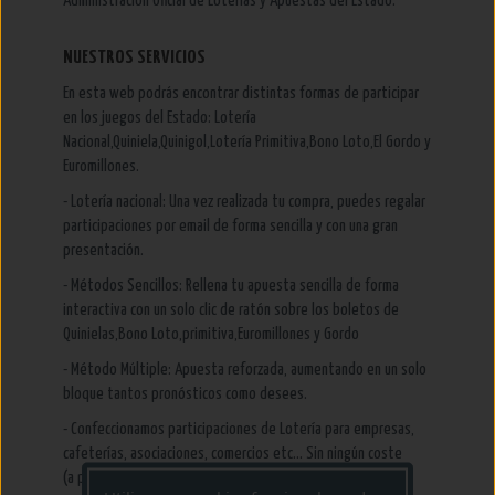
Administración Oficial de Loterías y Apuestas del Estado.
NUESTROS SERVICIOS
En esta web podrás encontrar distintas formas de participar
en los juegos del Estado: Lotería
Nacional,Quiniela,Quinigol,Lotería Primitiva,Bono Loto,El Gordo y
Euromillones.
- Lotería nacional: Una vez realizada tu compra, puedes regalar
participaciones por email de forma sencilla y con una gran
presentación.
- Métodos Sencillos: Rellena tu apuesta sencilla de forma
interactiva con un solo clic de ratón sobre los boletos de
Quinielas,Bono Loto,primitiva,Euromillones y Gordo
- Método Múltiple: Apuesta reforzada, aumentando en un solo
bloque tantos pronósticos como desees.
- Confeccionamos participaciones de Lotería para empresas,
cafeterías, asociaciones, comercios etc... Sin ningún coste
(a partir de un importe mínimo)