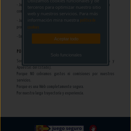
Utilizamos cookies funcionales y de
- Jugadas automáticas: Es la forma más sencilla y rápida para
terceros para optimizar nuestro sitio
comprar jugadas aleatorias.
web y nuestros servicios. Para más
información mira nuestra
politica de
- Jugadas Reducidas: Para los más aficionados, cubre más
pronóstico por menos dinero
cookies
- Envíos de Lotería Nacional a toda España
Aceptar todo
POR QUÉ JUGAR CON NOSOTROS
Solo funcionales
Somos una agencia oficial de ventas de LAE (Loterías y
Apuestas del Estado).
Porque NO cobramos gastos ni comisiones por nuestros
servicios.
Porque es una Web completamente segura.
Por nuestra larga trayectoría y experiencia.